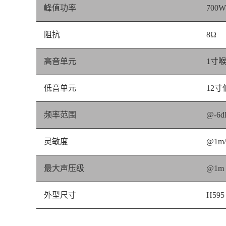
峰值功率
700W
阻抗
8Ω
高音单元
1寸
低音单元
12寸
频率范围
@-6d
灵敏度
@1m/
最大声压级
@1m 
外型尺寸
H595